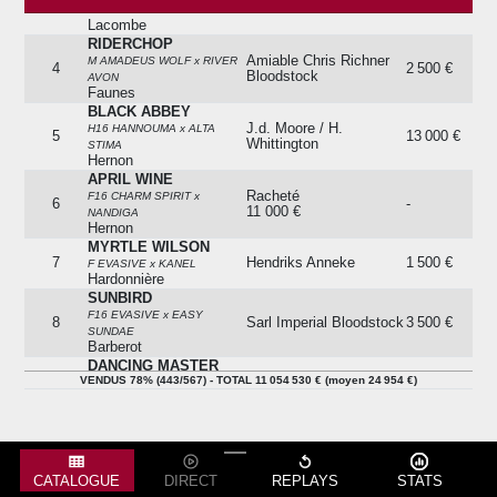
0226b
Loko Trans S.r.o.
65 000 €
ESCORTNIGHT
Lacombe
RIDERCHOP
Amiable Chris Richner
M AMADEUS WOLF x RIVER
4
2 500 €
Bloodstock
AVON
Faunes
BLACK ABBEY
J.d. Moore / H.
H16 HANNOUMA x ALTA
5
13 000 €
Whittington
STIMA
Hernon
APRIL WINE
Racheté
F16 CHARM SPIRIT x
6
-
11 000 €
NANDIGA
Hernon
MYRTLE WILSON
7
Hendriks Anneke
1 500 €
F EVASIVE x KANEL
Hardonnière
SUNBIRD
F16 EVASIVE x EASY
8
Sarl Imperial Bloodstock
3 500 €
SUNDAE
Barberot
DANCING MASTER
VENDUS 78% (443/567) - TOTAL 11 054 530 € (moyen 24 954 €)
H15 GEORGE VANCOUVER x
9
Cendra Laurent
3 000 €
LINDFIELD DANCER
Toux
GALNOTS
Chris Richner
10
2 500 €
M ORPEN x CAT'S PEARL
Bloodstock
Toux
CATALOGUE
DIRECT
REPLAYS
STATS
HUA HIN