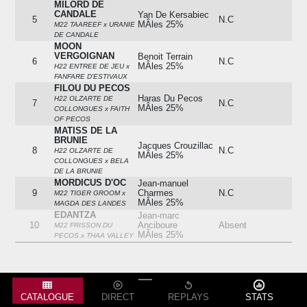
MILORD DE
CANDALE
Yan De Kersabiec
5
N.C
MÂles 25%
M22 TAAREEF x URANIE
DE CANDALE
MOON
VERGOIGNAN
Benoit Terrain
6
N.C
MÂles 25%
H22 ENTREE DE JEU x
FANFARE D'ESTIVAUX
FILOU DU PECOS
Haras Du Pecos
H22 OLZARTE DE
7
N.C
MÂles 25%
COLLONGUES x FAITH
OF PECOS
MATISS DE LA
BRUNIE
Jacques Crouzillac
8
N.C
H22 OLZARTE DE
MÂles 25%
COLLONGUES x BELA
DE LA BRUNIE
MORDICUS D'OC
Jean-manuel
9
Charmes
N.C
M22 TIGER GROOM x
MÂles 25%
MAGDA DES LANDES
EDANTZA
Jean-marc
10
Anciboure
Absent
M22 FRISSON DU
MÂles 25%
PECOS x THAA VALLEY
CLINT IS WOOD
Mathieu
-
11
Masounave
4
H22 IVAWOOD x
MÂles 25%
CARMILA
MAKE A PLAYER
Vincent Corp -
12
Jerome Izard
N.C
H22 CROUCRACQ x
CATALOGUE
DIRECT
REPLAYS
STATS
MÂles 25%
FENUA DU PECOS