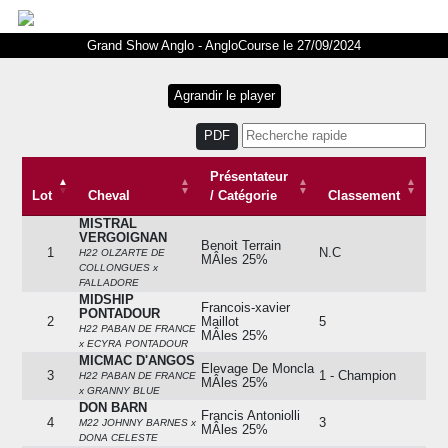
Grand Show Anglo - AngloCourse le 27/09/2024
PDF
Présentateur
Lot
Cheval
/ Catégorie
Classement
MISTRAL
Lot
Cheval
Présentateur
Classement
VERGOIGNAN
/ Catégorie
Benoit Terrain
1
N.C
H22 OLZARTE DE
MÂles 25%
COLLONGUES x
FALLADORE
MIDSHIP
Francois-xavier
PONTADOUR
2
Maillot
5
H22 PABAN DE FRANCE
MÂles 25%
x ECYRA PONTADOUR
MICMAC D'ANGOS
Elevage De Moncla
3
1 - Champion
H22 PABAN DE FRANCE
MÂles 25%
x GRANNY BLUE
DON BARN
Francis Antoniolli
4
3
M22 JOHNNY BARNES x
MÂles 25%
DONA CELESTE