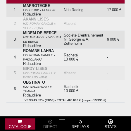
MAPROTEGEE
Lot
Cheval
Issue
Prix
1
Nbb Racing
17 000 €
F22 GEMIX x ULODENE
Ridaudière
AKANN LISES
2
Absent
-
H22 ROMAN CANDLE x
VEGA ESQUA
MIDEM DE BERCE
Société D'entraînement
H22 THE ANVIL x VOLUPIA
3
N. George & A.
9 000 €
DE BERCE
Zetterholm
Ridaudière
ROMANE LAHRA
Racheté
F22 ROMAN CANDLE x
4
-
13 000 €
WHOOLAHRA
Ridaudière
BIRDY LISES
5
Absent
-
H22 ROMAN CANDLE x
WINK AND WAVE
OBSTINATO
Racheté
H22 WALZERTAKT x
6
-
10 000 €
YBARRA
Ridaudière
MANDELINE
VENDUS 59% (33/56) - TOTAL 460 000 € (moyen 13 939 €)
F22 ROBIN OF NAVAN x
7
Amiable Sa Malo Cash
2 000 €
ACQUA LUNA
Ridaudière
MOGAYA
H22 GARY DU CHENET x
8
Nicolas Godefroy
11 000 €
CATALOGUE
DIRECT
REPLAYS
STATS
ALIBERTY MONTERG
Ridaudière