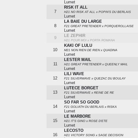
Lumet
RISK IT ALL
7
H21 NO RISK AT ALL x POPIN'S DU BERLAIS
Lumet
LA BAIE DU LARGE
8
F21 GREAT PRETENDER x PORQUEROLLAISE
Lumet
LE ZEPHIR
9
H21 POUR MOI x PORTA ROMANA
KAKI OF LULU
10
M21 NON RIEN DE RIEN x QUADINA
Lumet
LESTER MAIL
11
H21 GREAT PRETENDER x QUEENLY MAIL
Lumet
LILI WAVE
12
F21 SILVERWAVE x QUEZAC DU BOULAY
Lumet
LUTECE BORGET
13
F21 SILVERWAVE x REINE DE RE
Lumet
SO FAR SO GOOD
14
F21 GOLIATH DU BERLAIS x RISKA
Lumet
LE MARBORE
15
H21 IT'S GINO x ROSE D'ETE
Lumet
LECOSTO
16
H21 VICTORY SONG x SAGE DECISION