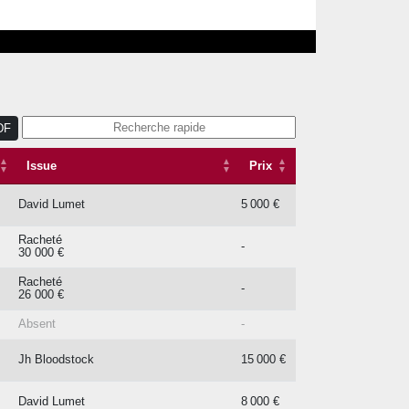
DF
Issue
Prix
Issue
Prix
David Lumet
5 000 €
Racheté
-
30 000 €
Racheté
-
26 000 €
Absent
-
Jh Bloodstock
15 000 €
David Lumet
8 000 €