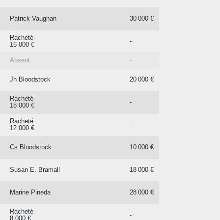
Patrick Vaughan
30 000 €
Racheté
-
16 000 €
Absent
-
Jh Bloodstock
20 000 €
Racheté
-
18 000 €
Racheté
-
12 000 €
Cs Bloodstock
10 000 €
Susan E. Bramall
18 000 €
Marine Pineda
28 000 €
Racheté
-
8 000 €