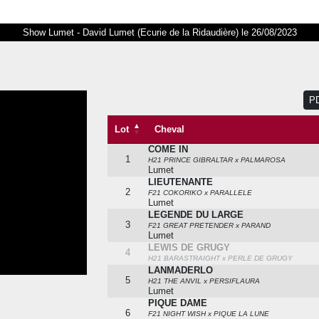
Show Lumet - David Lumet (Ecurie de la Ridaudière) le 26/08/2023
P
Lot
Cheval
COME IN
Lot
Cheval
1
H21 PRINCE GIBRALTAR x PALMAROSA
Lumet
LIEUTENANTE
2
F21 COKORIKO x PARALLELE
Lumet
LEGENDE DU LARGE
3
F21 GREAT PRETENDER x PARAND
Lumet
LEWIS DE GRUGY
4
H21 BARASTRAIGHT x PERLE DE GRUGY
LANMADERLO
5
H21 THE ANVIL x PERSIFLAURA
Lumet
PIQUE DAME
6
F21 NIGHT WISH x PIQUE LA LUNE