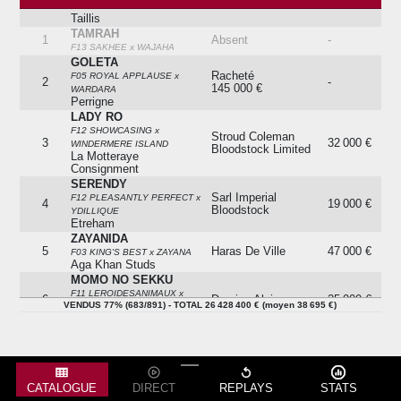
Services
GENEROSA
Taillis
TAMRAH
1
Absent
-
F13 SAKHEE x WAJAHA
GOLETA
Racheté
F05 ROYAL APPLAUSE x
2
-
145 000 €
WARDARA
Perrigne
LADY RO
F12 SHOWCASING x
Stroud Coleman
3
32 000 €
WINDERMERE ISLAND
Bloodstock Limited
La Motteraye
Consignment
SERENDY
Sarl Imperial
F12 PLEASANTLY PERFECT x
4
19 000 €
Bloodstock
YDILLIQUE
Etreham
ZAYANIDA
5
Haras De Ville
47 000 €
F03 KING'S BEST x ZAYANA
Aga Khan Studs
MOMO NO SEKKU
F11 LEROIDESANIMAUX x
6
Decrion Alain
25 000 €
VENDUS 77% (683/891) - TOTAL 26 428 400 € (moyen 38 695 €)
ACADEMIC ANGEL
Kobayashi
ENJOY THE LIFE
7
Absent
-
F09 MEDICEAN x ACCUSATION
AMBOSELI
8
Troeller Gordian
70 000 €
F12 MEDAGLIA D'ORO x ADJA
CATALOGUE
DIRECT
REPLAYS
STATS
Bois Roussel