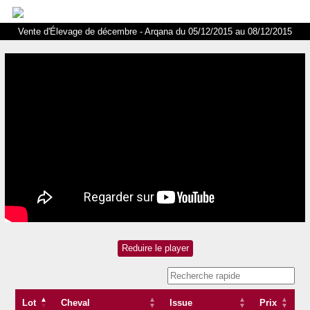
Vente d'Élevage de décembre - Arqana du 05/12/2015 au 08/12/2015
CATMOVES
Lot
Cheval
Issue
Prix
Lot
Cheval
Issue
Prix
Pb Bloodstock
F07 MEDICEAN x CATTIVA
0856b
28 000 €