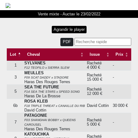
Vente mixte - Auctav le 23/02/2022
PDF
Lot
Cheval
Issue
Prix
SYLVANES
Racheté
Lot
Cheval
Issue
Prix
1
-
4 000 €
F12 TEOFILO x SIERRA SLEW
MEULLES
Racheté
3
-
F09 SCAT DADDY x STADORE
15 000 €
Haras Des Rouges Terres
SEA THE FUTURE
Racheté
5
-
F14 SEA THE STARS x SPEED SONG
12 000 €
Haras De La Brosse
ROSA KLEB
6b
David Cottin
30 000 €
F18 TRIPLE THREAT x CANAILLE DU RIB
David Cottin
PATAGONIE
Racheté
F03 SHANGHAI BOBBY x QUEENS
7
-
5 000 €
CAROUSEL
Haras Des Rouges Terres
KATOUCHKA
Racheté