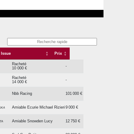
Issue
Prix
Issue
Prix
Racheté
-
10 000 €
Racheté
-
14 000 €
Nbb Racing
101 000 €
Amiable Ecurie Michael Rizieri
9 000 €
SKA
Amiable Snowden Lucy
12 750 €
TA