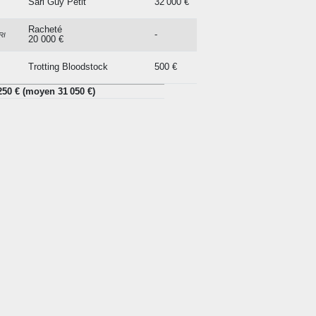
Sarl Guy Petit
32 000 €
Racheté
-
RI
20 000 €
Trotting Bloodstock
500 €
L 155 250 € (moyen 31 050 €)
50 € (moyen 31 050 €)