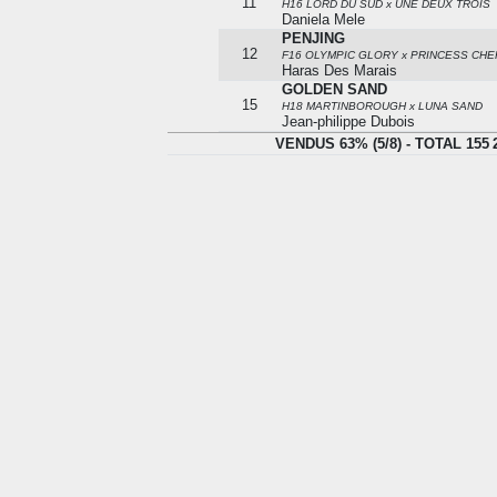
11
H16 LORD DU SUD x UNE DEUX TROIS
Daniela Mele
PENJING
12
F16 OLYMPIC GLORY x PRINCESS CHE
Haras Des Marais
GOLDEN SAND
15
H18 MARTINBOROUGH x LUNA SAND
Jean-philippe Dubois
VENDUS 63% (5/8) - TOTA
VENDUS 63% (5/8) - TOTAL 155 2