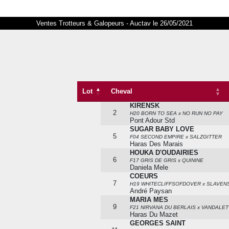
Ventes Trotteurs & Galopeurs - Auctav le 26/05/2021
Lot
Cheval
KIRENSK
Lot
Cheval
2
H20 BORN TO SEA x NO RUN NO PAY
Pont Adour Std
SUGAR BABY LOVE
5
F04 SECOND EMPIRE x SALZGITTER
Haras Des Marais
HOUKA D'OUDAIRIES
6
F17 GRIS DE GRIS x QUININE
Daniela Mele
COEURS
7
H19 WHITECLIFFSOFDOVER x SLAVEN
André Paysan
MARIA MES
9
F21 NIRVANA DU BERLAIS x VANDALET
Haras Du Mazet
GEORGES SAINT