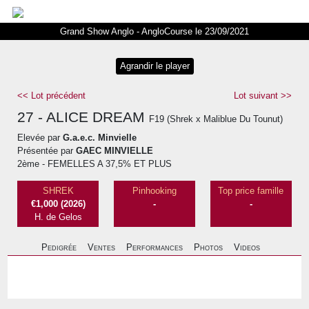
Grand Show Anglo - AngloCourse le 23/09/2021
<< Lot précédent
Lot suivant
>>
27 - ALICE DREAM
F19 (Shrek x Maliblue Du Tounut)
Elevée par
G.a.e.c. Minvielle
Présentée par
GAEC MINVIELLE
2ème - FEMELLES A 37,5% ET PLUS
SHREK
Pinhooking
Top price famille
€1,000 (2026)
-
-
H. de Gelos
Pedigrée
Ventes
Performances
Photos
Videos